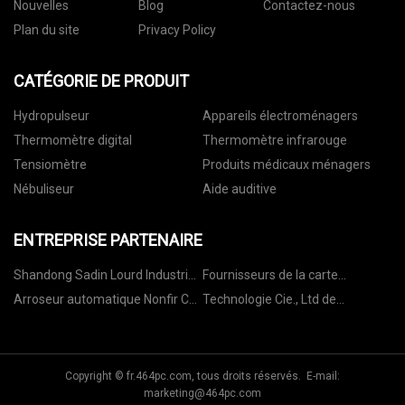
Nouvelles
Blog
Contactez-nous
Plan du site
Privacy Policy
CATÉGORIE DE PRODUIT
Hydropulseur
Appareils électroménagers
Thermomètre digital
Thermomètre infrarouge
Tensiomètre
Produits médicaux ménagers
Nébuliseur
Aide auditive
ENTREPRISE PARTENAIRE
Shandong Sadin Lourd Industrie
Fournisseurs de la carte
Cie Ltée
d'équilibre
Arroseur automatique Nonfir Co.,
Technologie Cie., Ltd de
Ltd.
machines de Zhejiang Zhongyi.
Copyright © fr.464pc.com, tous droits réservés. E-mail:
marketing@464pc.com