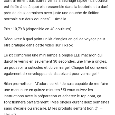
contrairement aux autres vernis à séchage rapide ! La couleur
est fidèle à ce à quoi elle ressemble dans la bouteille et a duré
près de deux semaines avec juste une couche de finition
normale sur deux couches." —Amélia
Prix ​​: 10,79 $ (disponible en 40 couleurs)
Découvrez à quel point un kit d’ongles en gel de voyage peut
être pratique dans cette vidéo sur TikTok.
Le kit comprend une mini lampe à ongles LED macaron qui
durcit le vernis en seulement 30 secondes, une lime à ongles,
un poussoir à cuticules et du vernis gel. Chaque kit comprend
également dix enveloppes de dissolvant pour vernis gel !
Bilan prometteur : "J'adore ce kit ! Je suis capable de me faire
une manucure en quinze minutes ! Si vous suivez les
instructions avec la préparation et achetez le top coat, ça
fonctionnera parfaitement ! Mes ongles durent deux semaines
sans s'écaille ou s'écaille. Et les produits sentent bon. :)" —
ldelcid2