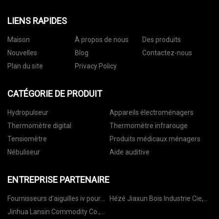
LIENS RAPIDES
Maison
À propos de nous
Des produits
Nouvelles
Blog
Contactez-nous
Plan du site
Privacy Policy
CATÉGORIE DE PRODUIT
Hydropulseur
Appareils électroménagers
Thermomètre digital
Thermomètre infrarouge
Tensiomètre
Produits médicaux ménagers
Nébuliseur
Aide auditive
ENTREPRISE PARTENAIRE
Fournisseurs d'aiguilles iv pour
Hézé Jiaxun Bois Industrie Cie,
cathéter en Chine
Ltd.
Jinhua Lansin Commodity Co.,