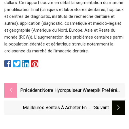
dollars. Ce rapport couvre en détail la segmentation du marché
par utilisateur final (cliniques et laboratoires dentaires, hôpitaux
et centres de diagnostic, instituts de recherche dentaire et
autres), application (diagnostic, cosmétique et médico-légale)
et géographie (Amérique du Nord, Europe, Asie et Reste du
monde (ROW)). L’augmentation des problèmes dentaires parmi
la population édentée et gériatrique stimule notamment la
croissance du marché de l’imagerie dentaire.
Précédent:
Notre Hydropulseur Waterpik Préféré
Est À 50 % De Réduction Pour Amazon
Prime Day
Meilleures Ventes À Acheter En Ce
:suivant
Moment : Crocs, Reformation Et Plus