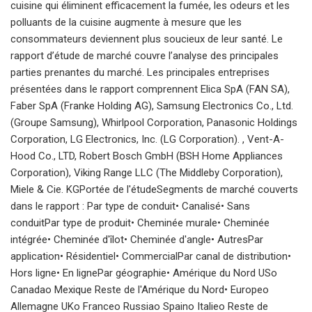
cuisine qui éliminent efficacement la fumée, les odeurs et les
polluants de la cuisine augmente à mesure que les
consommateurs deviennent plus soucieux de leur santé. Le
rapport d’étude de marché couvre l’analyse des principales
parties prenantes du marché. Les principales entreprises
présentées dans le rapport comprennent Elica SpA (FAN SA),
Faber SpA (Franke Holding AG), Samsung Electronics Co., Ltd.
(Groupe Samsung), Whirlpool Corporation, Panasonic Holdings
Corporation, LG Electronics, Inc. (LG Corporation). , Vent-A-
Hood Co., LTD, Robert Bosch GmbH (BSH Home Appliances
Corporation), Viking Range LLC (The Middleby Corporation),
Miele & Cie. KGPortée de l'étudeSegments de marché couverts
dans le rapport : Par type de conduit• Canalisé• Sans
conduitPar type de produit• Cheminée murale• Cheminée
intégrée• Cheminée d'îlot• Cheminée d'angle• AutresPar
application• Résidentiel• CommercialPar canal de distribution•
Hors ligne• En lignePar géographie• Amérique du Nord USo
Canadao Mexique Reste de l'Amérique du Nord• Europeo
Allemagne UKo Franceo Russiao Spaino Italieo Reste de