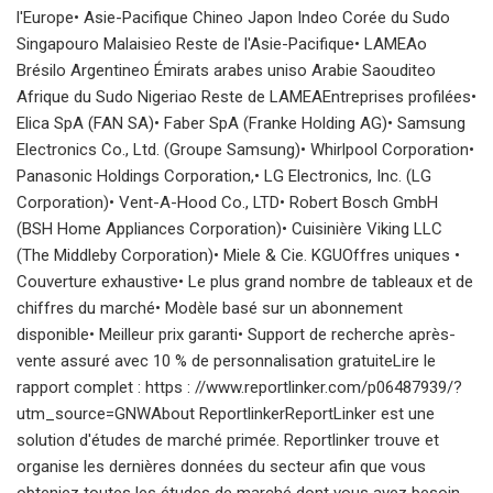
l'Europe• Asie-Pacifique Chineo Japon Indeo Corée du Sudo
Singapouro Malaisieo Reste de l'Asie-Pacifique• LAMEAo
Brésilo Argentineo Émirats arabes uniso Arabie Saouditeo
Afrique du Sudo Nigeriao Reste de LAMEAEntreprises profilées•
Elica SpA (FAN SA)• Faber SpA (Franke Holding AG)• Samsung
Electronics Co., Ltd. (Groupe Samsung)• Whirlpool Corporation•
Panasonic Holdings Corporation,• LG Electronics, Inc. (LG
Corporation)• Vent-A-Hood Co., LTD• Robert Bosch GmbH
(BSH Home Appliances Corporation)• Cuisinière Viking LLC
(The Middleby Corporation)• Miele & Cie. KGUOffres uniques •
Couverture exhaustive• Le plus grand nombre de tableaux et de
chiffres du marché• Modèle basé sur un abonnement
disponible• Meilleur prix garanti• Support de recherche après-
vente assuré avec 10 % de personnalisation gratuiteLire le
rapport complet : https : //www.reportlinker.com/p06487939/?
utm_source=GNWAbout ReportlinkerReportLinker est une
solution d'études de marché primée. Reportlinker trouve et
organise les dernières données du secteur afin que vous
obteniez toutes les études de marché dont vous avez besoin -