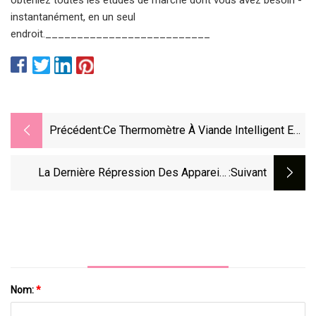
instantanément, en un seul
endroit.__________________________
Précédent:
Ce Thermomètre À Viande Intelligent Est
Le Meilleur Gadget De Grillade Que J'ai
Jamais Utilisé, Et Il Est Enfin En Vente
La Dernière Répression Des Appareils
:suivant
Électroménagers De L'administrateur Biden
: Les Ventilateurs De Plafond
Nom:
*