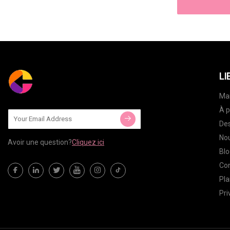
LI
Ma
À p
Des
Nou
Avoir une question?
Cliquez ici
Blo
Co
Pla
Pri