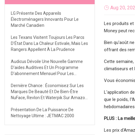
Aug 20, 20
LG Présente Des Appareils
Électroménagers Innovants Pour Le
Les produits et
Marché Canadien
Money peut recev
Les Texans Visitent Toujours Les Parcs
Bien qu'août ne
D'État Dans La Chaleur Estivale, Mais Les
Rangers Appellent À La Prudence
offrant des rem
Cette semaine, 
Audicus Dévoile Une Nouvelle Gamme
D'aides Auditives Et Un Programme
climatiseurs et
D'abonnement Mensuel Pour Les
Produits
Vous économiser
Dernière Chance : Économisez Sur Les
Marques De Beauté Et De Bien-Être
L'application d
NuFace, Revlon Et Waterpik Sur Amazon
que le poids, l'
Prime Day 2023 Jour 2
hebdomadaires e
Présentation De La Puissance De
Nettoyage Ultime : JETMAC 2000
PLUS : La meill
Les prix d'Ama