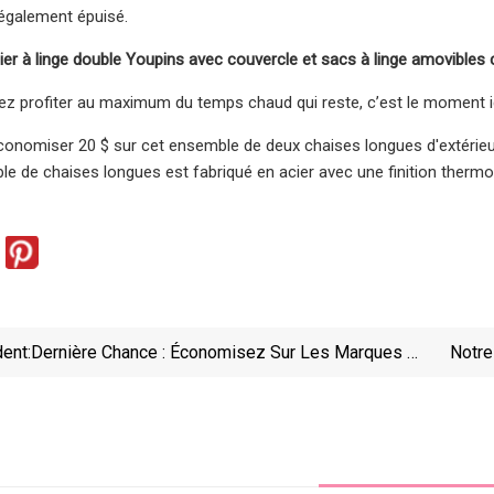
t également épuisé.
er à linge double Youpins avec couvercle et sacs à linge amovibles c
ez profiter au maximum du temps chaud qui reste, c’est le moment idé
nomiser 20 $ sur cet ensemble de deux chaises longues d'extérieur 
le de chaises longues est fabriqué en acier avec une finition thermo
ent:
Dernière Chance : Économisez Sur Les Marques De
Notre
Beauté Et De Bien-Être NuFace, Revlon Et Waterpik
Sur Amazon Prime Day 2023 Jour 2