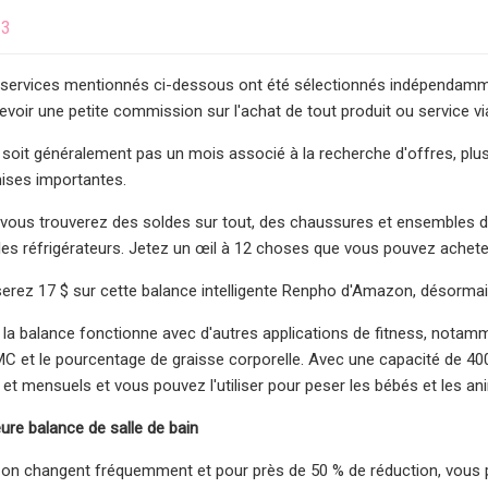
23
 services mentionnés ci-dessous ont été sélectionnés indépendamme
oir une petite commission sur l'achat de tout produit ou service via un
 soit généralement pas un mois associé à la recherche d'offres, plusi
ises importantes.
vous trouverez des soldes sur tout, des chaussures et ensembles de
 les réfrigérateurs. Jetez un œil à 12 choses que vous pouvez acheter
ez 17 $ sur cette balance intelligente Renpho d'Amazon, désormais 
e la balance fonctionne avec d'autres applications de fitness, notamm
IMC et le pourcentage de graisse corporelle. Avec une capacité de 400
t mensuels et vous pouvez l'utiliser pour peser les bébés et les a
eure balance de salle de bain
zon changent fréquemment et pour près de 50 % de réduction, vous p