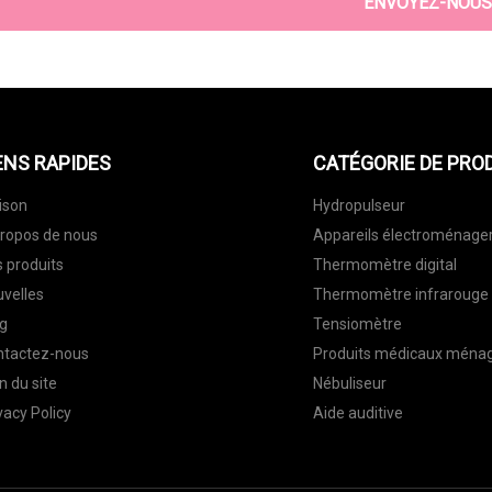
ENVOYEZ-NOUS
ENS RAPIDES
CATÉGORIE DE PRO
ison
Hydropulseur
ropos de nous
Appareils électroménage
 produits
Thermomètre digital
velles
Thermomètre infrarouge
g
Tensiomètre
ntactez-nous
Produits médicaux ména
n du site
Nébuliseur
vacy Policy
Aide auditive