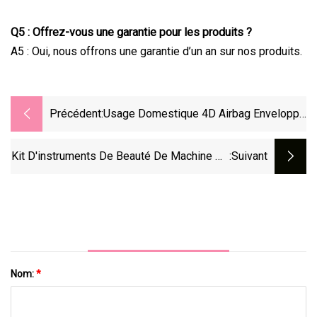
Q5 : Offrez-vous une garantie pour les produits ?
A5 : Oui, nous offrons une garantie d’un an sur nos produits.
Précédent:
Usage Domestique 4D Airbag Enveloppé
Multi-Fonction Pied SPA Massage
Électrique Bouton Contrôle Chaleur
Kit D'instruments De Beauté De Machine De
:suivant
Compresse Vibrant Shiatsu Masseur De
Détartreur Ultrasonique De Nettoyage De
Pieds
Dents Dentaires
Nom:
*