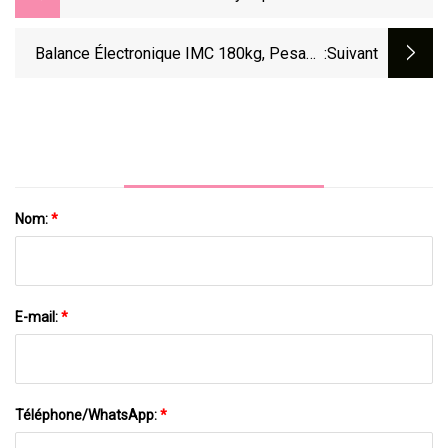
De Digital De Haute Précision De Grand
Affichage Balance La Balance De Graisse
Balance Électronique IMC 180kg, Pesage
:suivant
Corporelle Intelligente
Numérique De Graisse Corporelle
Intelligente, En Stock
Nom:
*
E-mail:
*
Téléphone/WhatsApp:
*