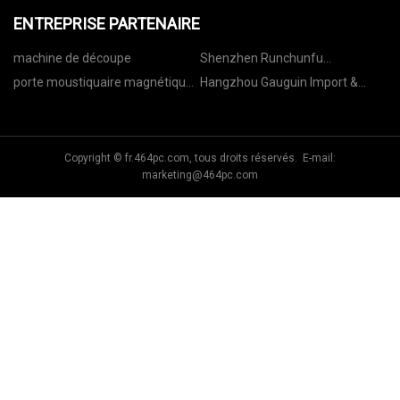
ENTREPRISE PARTENAIRE
machine de découpe
Shenzhen Runchunfu
Technologie Co., Ltd.
porte moustiquaire magnétique
Hangzhou Gauguin Import &
à vendre
Export Co., Ltd.
Copyright © fr.464pc.com, tous droits réservés. E-mail:
marketing@464pc.com