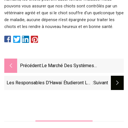
pouvons vous assurer que nos chiots sont contrôlés par un
vétérinaire agréé et que si le chiot souffre d'un quelconque type
de maladie, aucune dépense n'est épargnée pour traiter les
chiots et les rendre à nouveau heureux et en bonne santé.
Précédent:
Le Marché Des Systèmes
D’administration De Médicaments
Pulmonaires Devrait Dépasser 49,7
Les Responsables D'Hawaï Étudieront Les
:suivant
Milliards De Dollars D’ici 2030, Selon Un
Conséquences À Long Terme Sur La Santé
Rapport
De La Catastrophe De L'incendie De
Lahaina