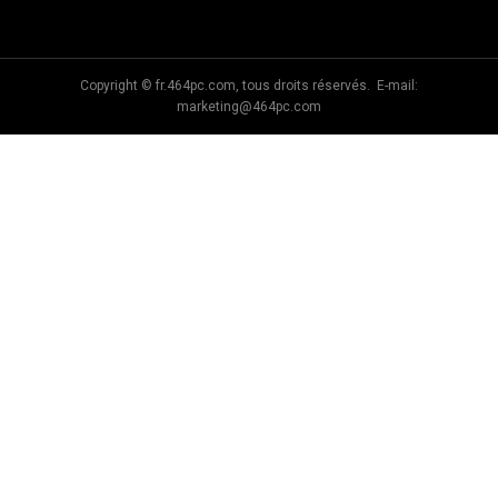
Copyright © fr.464pc.com, tous droits réservés. E-mail:
marketing@464pc.com