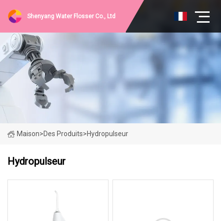
Shenyang Water Flosser Co., Ltd
Maison
>
Des Produits
>
Hydropulseur
Hydropulseur