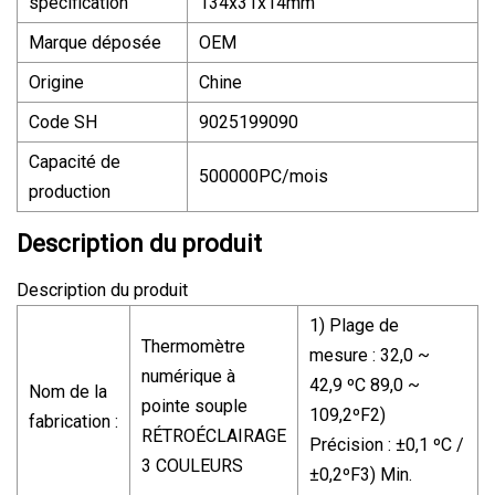
spécification
134x31x14mm
Marque déposée
OEM
Origine
Chine
Code SH
9025199090
Capacité de
500000PC/mois
production
Description du produit
Description du produit
1) Plage de
Thermomètre
mesure : 32,0 ~
numérique à
42,9 ºC 89,0 ~
Nom de la
pointe souple
109,2ºF2)
fabrication :
RÉTROÉCLAIRAGE
Précision : ±0,1 ºC /
3 COULEURS
±0,2ºF3) Min.