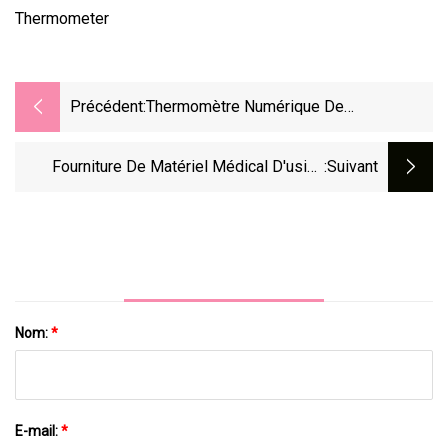
Précédent:
Thermomètre Numérique De
Réfrigération Tpm
Fourniture De Matériel Médical D'usine
:suivant
OEM Trois Rétro-Éclairage CE (MDR) FDA
ISO Approuvé Médical Non
Nom:
*
E-mail:
*