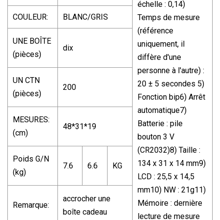
échelle : 0,14)
COULEUR:
BLANC/GRIS
Temps de mesure
(référence
UNE BOÎTE
uniquement, il
dix
(pièces)
diffère d'une
personne à l'autre) :
UN CTN
20 ± 5 secondes 5)
200
(pièces)
Fonction bip6) Arrêt
automatique7)
MESURES:
Batterie : pile
48*31*19
(cm)
bouton 3 V
(CR2032)8) Taille :
Poids G/N
134 x 31 x 14 mm9)
7.6
6.6
KG
(kg)
LCD : 25,5 x 14,5
mm10) NW : 21g11)
accrocher une
Mémoire : dernière
Remarque:
boîte cadeau
lecture de mesure