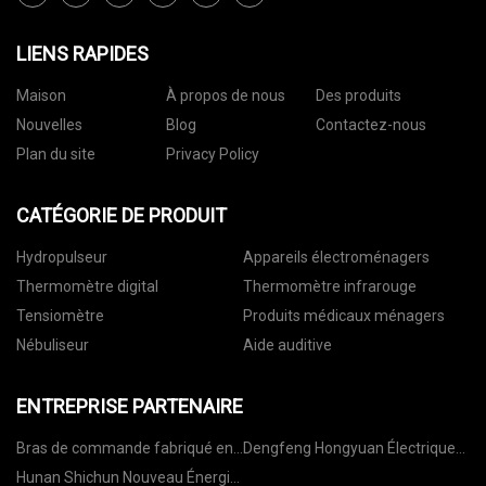
LIENS RAPIDES
Maison
À propos de nous
Des produits
Nouvelles
Blog
Contactez-nous
Plan du site
Privacy Policy
CATÉGORIE DE PRODUIT
Hydropulseur
Appareils électroménagers
Thermomètre digital
Thermomètre infrarouge
Tensiomètre
Produits médicaux ménagers
Nébuliseur
Aide auditive
ENTREPRISE PARTENAIRE
Bras de commande fabriqué en
Dengfeng Hongyuan Électrique
Chine
Chauffage Élément Cie., Ltd
Hunan Shichun Nouveau Énergie