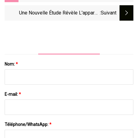
L'achat D'appareils Électroménagers En
Ligne
Une Nouvelle Étude Révèle L'appareil
:suivant
Électroménager Qui Crache Plus De
Benzène Que La Fumée Secondaire : « Vous
Courez Un Risque Élevé [de Cancer] »
Nom:
*
E-mail:
*
Téléphone/WhatsApp:
*