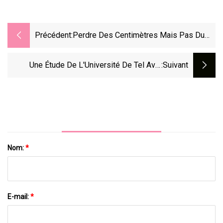
Précédent:
Perdre Des Centimètres Mais Pas Du
Poids ? 4 Causes, Du Poids
Une Étude De L'Université De Tel Aviv
:suivant
Affirme Que Le Tiers De La Normale
Nom:
*
E-mail:
*