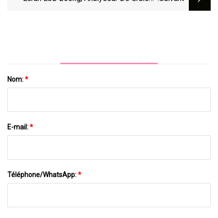
Corporelle Ultrasonique, Balance Numérique
De Taille Et De Poids
Nom:
*
E-mail:
*
Téléphone/WhatsApp:
*